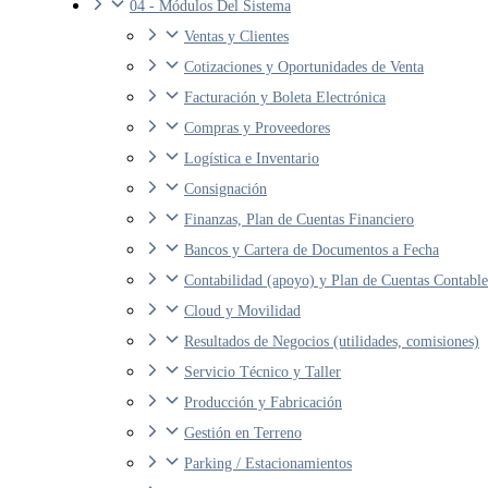
04 - Módulos Del Sistema
Ventas y Clientes
Cotizaciones y Oportunidades de Venta
Facturación y Boleta Electrónica
Compras y Proveedores
Logística e Inventario
Consignación
Finanzas, Plan de Cuentas Financiero
Bancos y Cartera de Documentos a Fecha
Contabilidad (apoyo) y Plan de Cuentas Contabl
Cloud y Movilidad
Resultados de Negocios (utilidades, comisiones)
Servicio Técnico y Taller
Producción y Fabricación
Gestión en Terreno
Parking / Estacionamientos