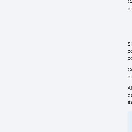
C
d
S
c
c
C
di
A
d
é