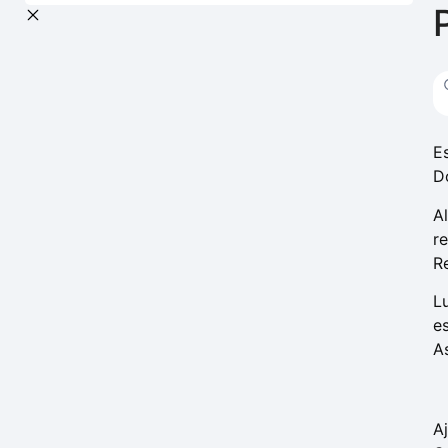
E
D
A
r
R
L
e
A
A