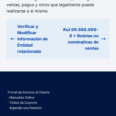
ventas, pagos y otros que legalmente puede
realizarse a sí misma.
Verificar y
Rut 66.666.666-
Modificar
6 > Boletas no
información de
nominativas de
Entidad
ventas
relacionada
Portal de Servicio al Cliente
- Manuales Online
- Ticket de Soporte
- Agendar una Reunión