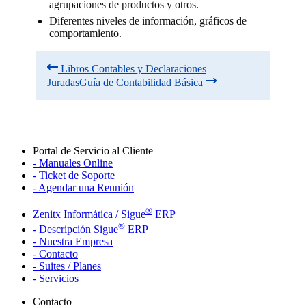
agrupaciones de productos y otros.
Diferentes niveles de información, gráficos de
comportamiento.
Libros Contables y Declaraciones
Juradas
Guía de Contabilidad Básica
Portal de Servicio al Cliente
- Manuales Online
- Ticket de Soporte
- Agendar una Reunión
®
Zenitx Informática / Sigue
ERP
®
- Descripción Sigue
ERP
- Nuestra Empresa
- Contacto
- Suites / Planes
- Servicios
Contacto